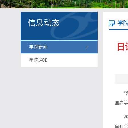
信息动态
学
日
学院新闻
学院通知
国高等
2
事有全